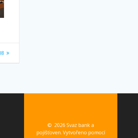
08
© 2026 Svaz bank a
pojišťoven. Vytvořeno pomocí