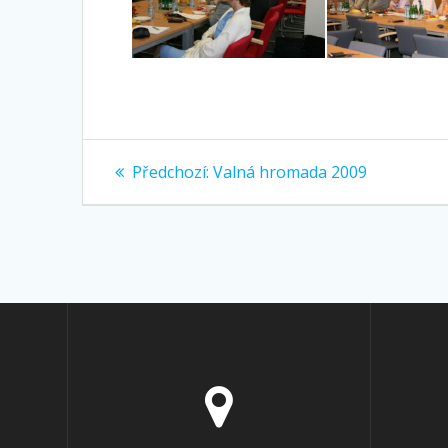
Navigace
Předchozí
Předchozí:
Valná hromada 2009
příspěvek:
pro
příspěvek