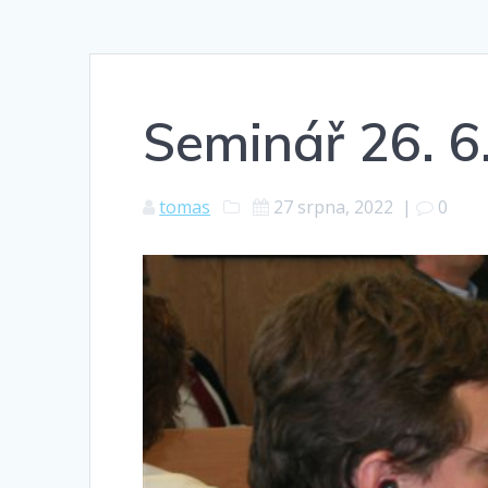
Seminář 26. 6
tomas
27 srpna, 2022
|
0