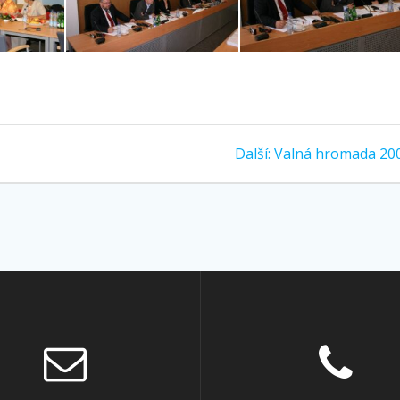
Další
Další:
Valná hromada 20
příspěvek: