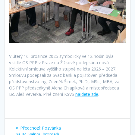
V úterý 16. prosince 2025 symbolicky ve 12 hodin byla
v sídle OS PPP v Praze na Žižkově podepsána nová
Kolektivní smlouva vyššího stupně na léta 2026 – 2027.
Smlouvu podepsali za Svaz bank a pojišťoven předseda
představenstva Ing. Zdeněk Šimek, Ph.D., MSc., MBA, za
OS PPP předsedkyně Alena Chlapíková a místopředseda
Bc. Aleš Veverka. Plné znění KSVS
najdete zde
.
Navigace
Předchozí
Předchozí:
Pozvánka
příspěvek:
na 34. valnou hromadu