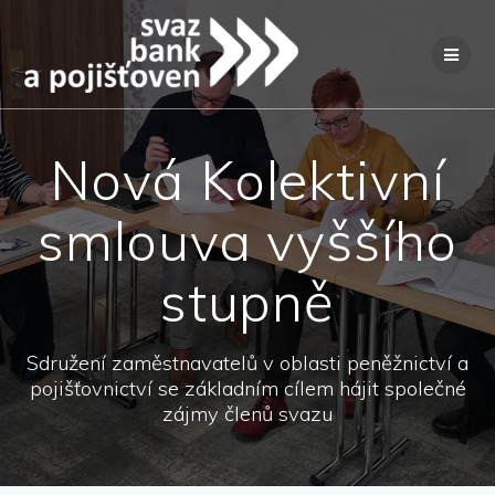
Přeskočit
na
obsah
Nová Kolektivní
smlouva vyššího
stupně
Sdružení zaměstnavatelů v oblasti peněžnictví a
pojišťovnictví se základním cílem hájit společné
zájmy členů svazu