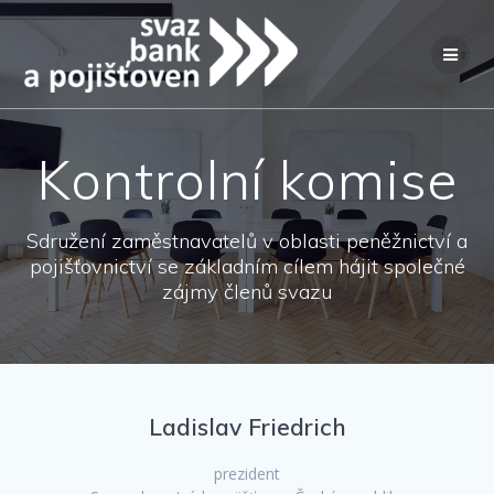
Přeskočit
na
obsah
Kontrolní komise
Sdružení zaměstnavatelů v oblasti peněžnictví a
pojišťovnictví se základním cílem hájit společné
zájmy členů svazu
Ladislav Friedrich
prezident