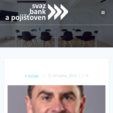
Přeskočit
na
obsah
tomas
24 srpna, 2022
|
0