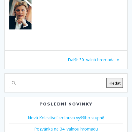
Navigace
Další
Další:
30. valná hromada
pro
příspěvek:
příspěvek
Hledat
POSLEDNÍ NOVINKY
Nová Kolektivní smlouva vyššího stupně
Pozvánka na 34. valnou hromadu