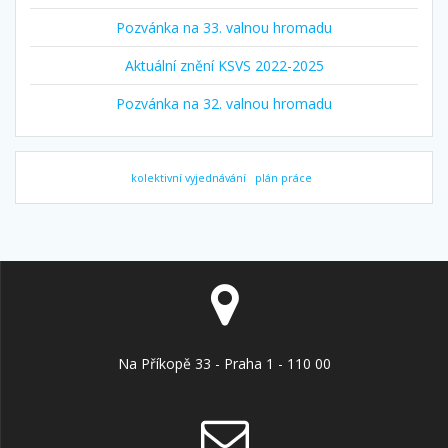
Pozvánka na 33. valnou hromadu
Aktuální znění KSVS 2022-2025
Pozvánka na 32. valnou hromadu
kolektivní vyjednávání
plán práce
Na Příkopě 33 - Praha 1 - 110 00